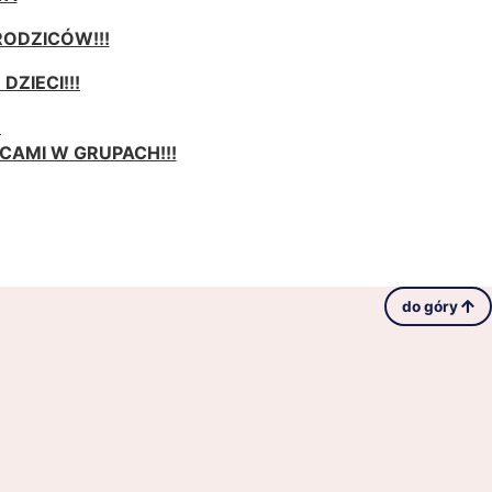
RODZICÓW!!!
DZIECI!!!
M
AMI W GRUPACH!!!
do góry