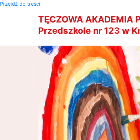
Przejdź do treści
TĘCZOWA AKADEMIA P
Przedszkole nr 123 w K