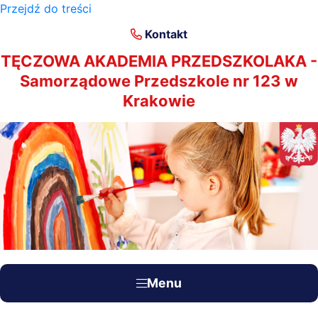
Przejdź do treści
×
Kontakt
TĘCZOWA AKADEMIA PRZEDSZKOLAKA -
Samorządowe Przedszkole nr 123 w
Krakowie
Menu