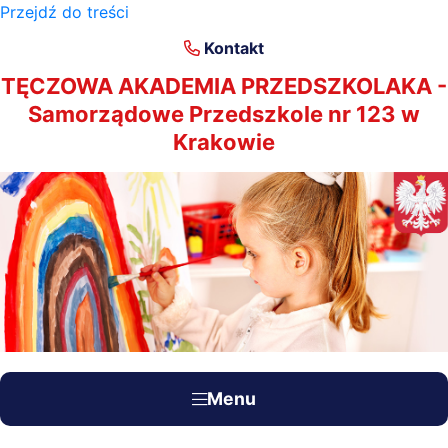
Przejdź do treści
×
Kontakt
TĘCZOWA AKADEMIA PRZEDSZKOLAKA -
Samorządowe Przedszkole nr 123 w
Krakowie
Menu