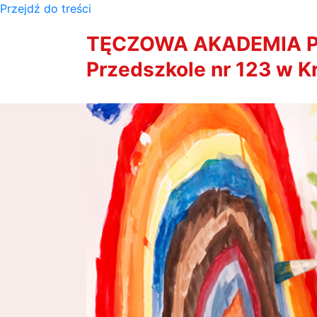
Przejdź do treści
TĘCZOWA AKADEMIA P
Przedszkole nr 123 w K