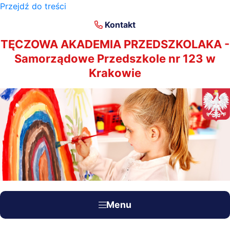
Przejdź do treści
×
Kontakt
TĘCZOWA AKADEMIA PRZEDSZKOLAKA -
Samorządowe Przedszkole nr 123 w
Krakowie
Menu