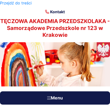
Przejdź do treści
×
Kontakt
TĘCZOWA AKADEMIA PRZEDSZKOLAKA -
Samorządowe Przedszkole nr 123 w
Krakowie
Menu